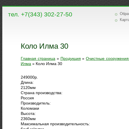
тел. +7(343) 302-27-50
Обра
Карт
Коло Илма 30
Главная страница
»
Продукция
»
Очистные сооружения
Илма
»
Коло Илма 30
249000
р.
Длина:
2120
мм
Страна производства:
Россия
Производитель:
Коломаки
Высота:
2360
мм
Максимальная производительность:
6
куб.м/сутки