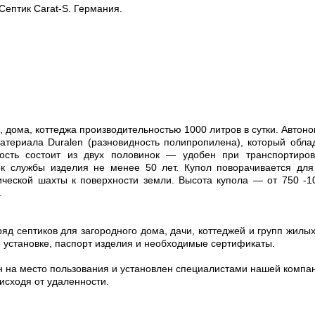
Септик Carat-S. Германия.
и, дома, коттеджа производительностью 1000 литров в сутки. Автон
материала Duralen (разновидность полипропилена), который обла
ость состоит из двух половинок — удобен при транспортиров
к службы изделия не менее 50 лет. Купол поворачивается для
пической шахты к поверхности земли. Высота купола — от 750 -
.
д септиков для загородного дома, дачи, коттеджей и групп жилы
о установке, паспорт изделия и необходимые сертификаты.
н на место пользования и установлен специалистами нашей компа
исходя от удаленности.