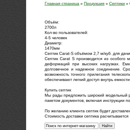
Главная страница
»
Продукция
»
Септики
»
Объём:
2700
л
Кол-во пользователей:
4-5 человек
Диаметр:
1470
мм
Септик Carat-S объёмом 2,7 м/куб. для дач
Септик Carat S производится из особого 
деформаций при высоких нагрузках. Емк
долговечное и надежное соединение. Сро
возможность точного прилегания телеско
обеспечивают легкий доступ внутрь емкости
Купить септик
Мы рады предложить широкий модельный ря
пакетом документов, включая инструкции п
По желанию клиента септик будет доставле
Стоимость доставки септика расчитывается 