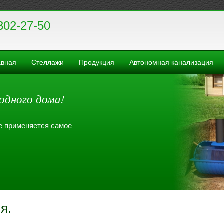
302-27-50
авная
Стеллажи
Продукция
Автономная канализация
одного дома!
де применяется самое
я.